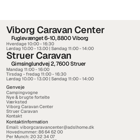
RESOURCES
Blog
Viborg Caravan Center
Careers
Fuglevænget 6-10, 8800 Viborg
Hverdage 10:00 - 16:30  
Lørdag 10.00 - 13.00 | Søndag 11:00 - 14:00
Docs
Struer Caravan
Gimsinglundvej 2, 7600 Struer
About
Mandag 11:00 - 16:00
Tirsdag - fredag 11:00 - 16:30
Lørdag 10.00 - 13.00 | Søndag 11:00 - 14:00
Genveje
COMMUNITY
Campingvogne
Nye & brugte fortelte
Join
Værksted
Viborg Caravan Center
Struer Caravan
Kontakt
Events
Kontaktinformation
Email: 
viborgcaravancenter@adslhome.dk
Hovednummer: 
86 64 62 00
Experts
Per Munch: 
20 32 34 07