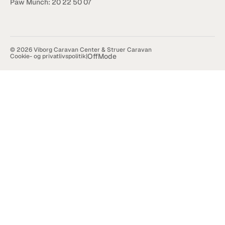
Paw Munch: 
20 22 50 07
© 2026 Viborg Caravan Center & Struer Caravan
OffMode
Cookie- og privatlivspolitik
|