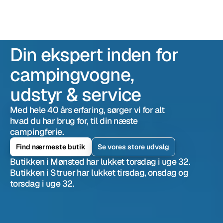
RESOURCES
Blog
Din 
ekspert
 inden for 
Careers
campingvogne, 
Docs
udstyr & service
About
Med hele 40 års erfaring, sørger vi for alt 
hvad du har brug for, til din næste 
campingferie.
COMMUNITY
Find nærmeste butik
Se vores store udvalg
Join
Butikken i Mønsted har lukket torsdag i uge 32. 
Butikken i Struer har lukket tirsdag, onsdag og 
torsdag i uge 32.
Events
Experts