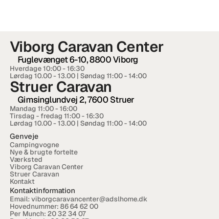
RESOURCES
Blog
Viborg Caravan Center
Careers
Fuglevænget 6-10, 8800 Viborg
Hverdage 10:00 - 16:30  
Lørdag 10.00 - 13.00 | Søndag 11:00 - 14:00
Docs
Struer Caravan
Gimsinglundvej 2, 7600 Struer
About
Mandag 11:00 - 16:00
Tirsdag - fredag 11:00 - 16:30
Lørdag 10.00 - 13.00 | Søndag 11:00 - 14:00
Genveje
COMMUNITY
Campingvogne
Nye & brugte fortelte
Join
Værksted
Viborg Caravan Center
Struer Caravan
Kontakt
Events
Kontaktinformation
Email: 
viborgcaravancenter@adslhome.dk
Hovednummer: 
86 64 62 00
Experts
Per Munch: 
20 32 34 07