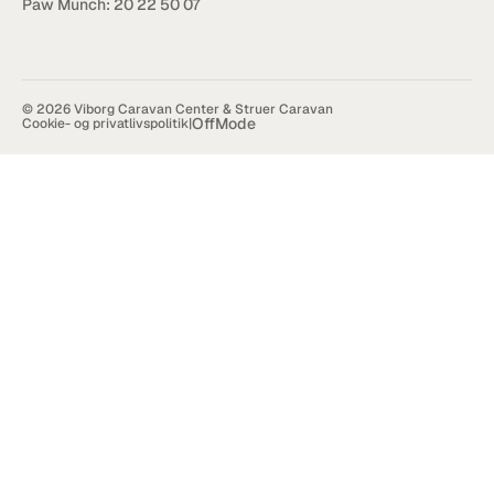
Paw Munch: 
20 22 50 07
© 2026 Viborg Caravan Center & Struer Caravan
OffMode
Cookie- og privatlivspolitik
|