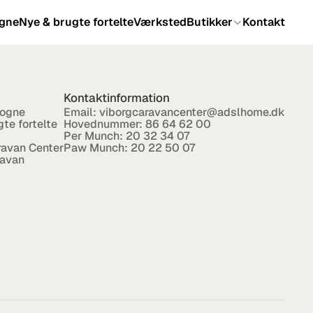
gne
Nye & brugte fortelte
Værksted
Butikker
Kontakt
Kontaktinformation
ogne
Email: 
viborgcaravancenter@adslhome.dk
te fortelte
Hovednummer: 
86 64 62 00
Per Munch: 
20 32 34 07
ravan Center
Paw Munch: 
20 22 50 07
ravan