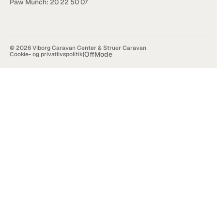
Paw Munch: 
20 22 50 07
© 2026 Viborg Caravan Center & Struer Caravan
OffMode
Cookie- og privatlivspolitik
|