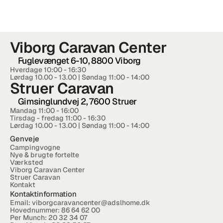
RESOURCES
Blog
Viborg Caravan Center
Careers
Fuglevænget 6-10, 8800 Viborg
Hverdage 10:00 - 16:30  
Lørdag 10.00 - 13.00 | Søndag 11:00 - 14:00
Docs
Struer Caravan
Gimsinglundvej 2, 7600 Struer
About
Mandag 11:00 - 16:00
Tirsdag - fredag 11:00 - 16:30
Lørdag 10.00 - 13.00 | Søndag 11:00 - 14:00
Genveje
COMMUNITY
Campingvogne
Nye & brugte fortelte
Join
Værksted
Viborg Caravan Center
Struer Caravan
Kontakt
Events
Kontaktinformation
Email: 
viborgcaravancenter@adslhome.dk
Hovednummer: 
86 64 62 00
Experts
Per Munch: 
20 32 34 07