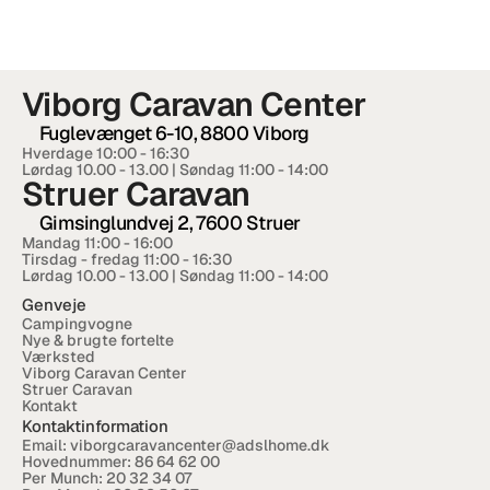
RESOURCES
Blog
Viborg Caravan Center
Careers
Fuglevænget 6-10, 8800 Viborg
Hverdage 10:00 - 16:30  
Lørdag 10.00 - 13.00 | Søndag 11:00 - 14:00
Docs
Struer Caravan
Gimsinglundvej 2, 7600 Struer
About
Mandag 11:00 - 16:00
Tirsdag - fredag 11:00 - 16:30
Lørdag 10.00 - 13.00 | Søndag 11:00 - 14:00
Genveje
COMMUNITY
Campingvogne
Nye & brugte fortelte
Join
Værksted
Viborg Caravan Center
Struer Caravan
Kontakt
Events
Kontaktinformation
Email: 
viborgcaravancenter@adslhome.dk
Hovednummer: 
86 64 62 00
Experts
Per Munch: 
20 32 34 07