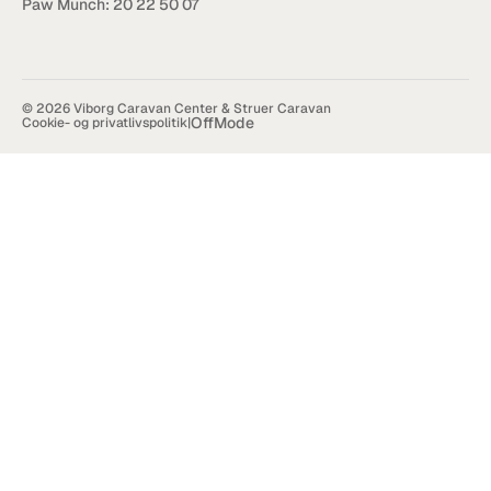
Paw Munch: 
20 22 50 07
© 2026 Viborg Caravan Center & Struer Caravan
OffMode
Cookie- og privatlivspolitik
|