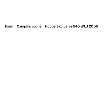
RESOURCES
Blog
Careers
Hjem
Campingvogne
Hobby Exclusive 540 WLU 2005
Docs
About
COMMUNITY
Join
Events
Experts