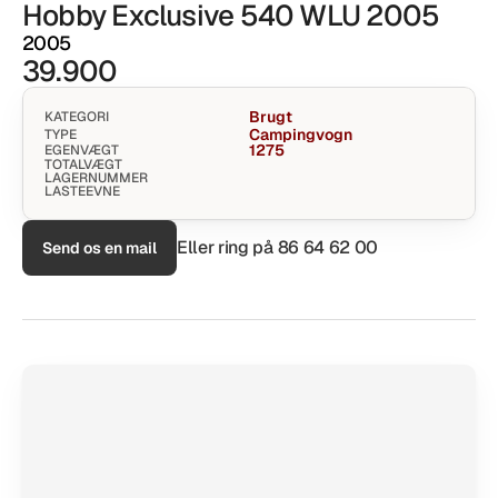
Hobby Exclusive 540 WLU 2005
2005
39.900
Brugt
KATEGORI
Campingvogn
TYPE
1275
EGENVÆGT
TOTALVÆGT
LAGERNUMMER
LASTEEVNE
Eller ring på 
86 64 62 00
Send os en mail