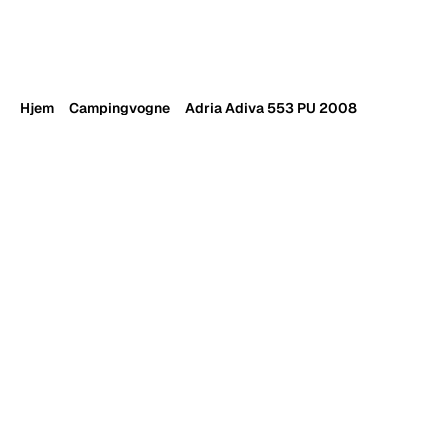
RESOURCES
Blog
Careers
Hjem
Campingvogne
Adria Adiva 553 PU 2008
Docs
About
COMMUNITY
Join
Events
Experts