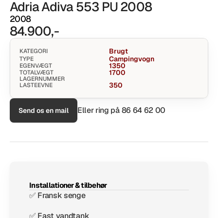
Adria Adiva 553 PU 2008
2008
84.900,-
Brugt
KATEGORI
Campingvogn
TYPE
1350
EGENVÆGT
1700
TOTALVÆGT
LAGERNUMMER
350
LASTEEVNE
Eller ring på 
86 64 62 00
Send os en mail
Installationer & tilbehør
✅ Fransk senge
✅ Fast vandtank